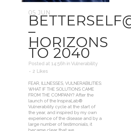
05 JUN
BETTERSEL
–
HORIZONS
TO 2040
Posted at 14:56h
in
Vulnerability
2
Likes
FEAR, ILLNESSES, VULNERABILITIES:
WHAT IF THE SOLUTIONS CAME
FROM THE COMPANY? After the
launch of the InspiraLab®
Vulnerability cycle at the start of
the year, and inspired by my own
experience of the disease and by a
large number of testimonials, it
became clear that we...