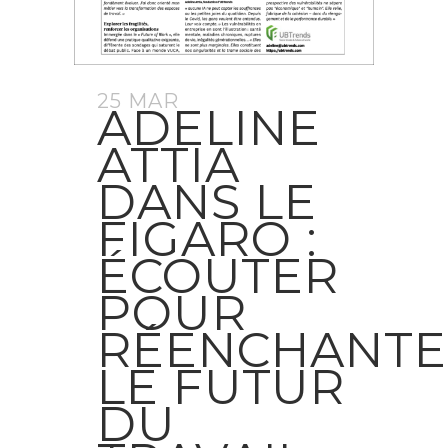
25 MAR
ADELINE
ATTIA
DANS LE
FIGARO :
ÉCOUTER
POUR
RÉENCHANTE
LE FUTUR
DU