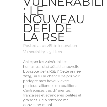
VULNÉRABILI
: LE
NOUVEAU
DÉFI DE
LA RSE
Posted at 01:28h
in
Innovation
,
Vulnerability
3
Likes
Anticiper les vulnérabilités
humaines : et si c’était la nouvelle
boussole de la RSE ? Cette année
2025, j’ai eu la chance de pouvoir
partager mes travaux avec
plusieurs alliances ou coalitions
d’entreprises très différentes:
françaises et étrangères, petites et
grandes. Cela renforce ma
conviction quant...