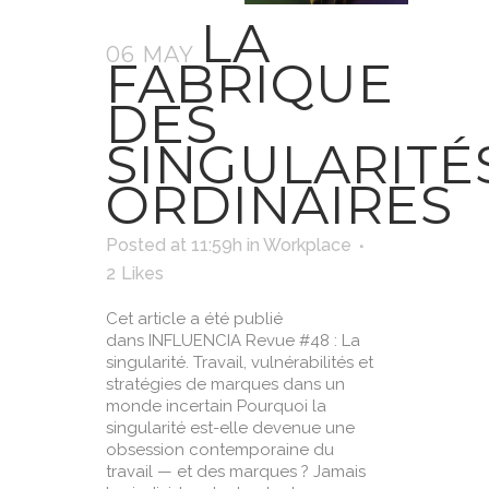
LA
06 MAY
FABRIQUE
DES
SINGULARITÉ
ORDINAIRES
Posted at 11:59h
in
Workplace
2
Likes
Cet article a été publié
dans INFLUENCIA Revue #48 : La
singularité. Travail, vulnérabilités et
stratégies de marques dans un
monde incertain Pourquoi la
singularité est-elle devenue une
obsession contemporaine du
travail — et des marques ? Jamais