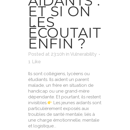
AIDANTS :
ET SI ON
LES
ÉCOUTAIT
ENFIN ?
Posted at 23:10h
in
Vulnerability
1
Like
Ils sont collégiens, lycéens ou
étudiants. Ils aident un parent
malade, un frère en situation de
handicap ou une grand-mère
dépendante. Et pourtant, ils restent
invisibles.
Les jeunes aidants sont
particulièrement exposés aux
troubles de santé mentale, liés à
une charge émotionnelle, mentale
et logistique...