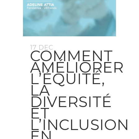
17 DEC
COMMENT
AMÉLIORER
L’ÉQUITÉ,
LA
DIVERSITÉ
ET
L’INCLUSION
EN