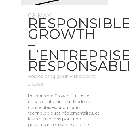
08 MAY
RESPONSIBL
GROWTH
–
L’ENTREPRIS
RESPONSABL
Posted at 14:31h
in
Vulnerability
2
Likes
Responsible Growth : Prises en
ciseaux entre une multitude de
contraintes économiques,
technologiques, réglementaires, et
leurs aspirations pour une
gouvernance responsable, les