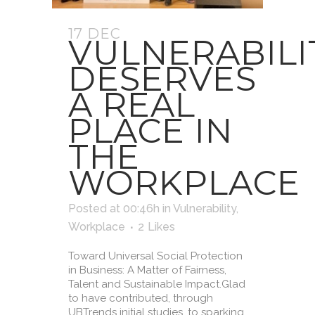
17 DEC
VULNERABILI
DESERVES
A REAL
PLACE IN
THE
WORKPLACE
Posted at 00:46h
in
Vulnerability
,
Workplace
2
Likes
Toward Universal Social Protection
in Business: A Matter of Fairness,
Talent and Sustainable Impact.Glad
to have contributed, through
UBTrends initial studies, to sparking