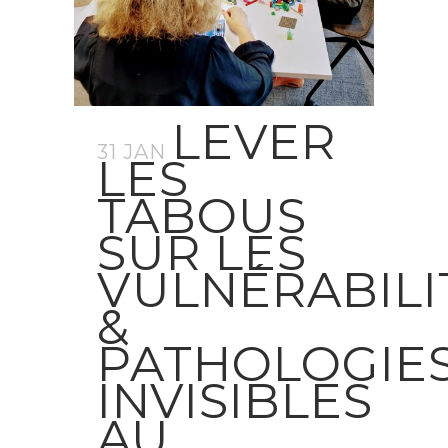
LEVER
31 JAN
LES
TABOUS
SUR LES
VULNÉRABILI
&
PATHOLOGIE
INVISIBLES
AU