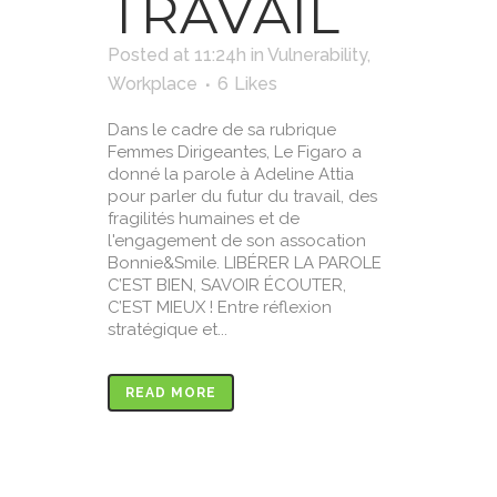
TRAVAIL
Posted at 11:24h
in
Vulnerability
,
Workplace
6
Likes
Dans le cadre de sa rubrique
Femmes Dirigeantes, Le Figaro a
donné la parole à Adeline Attia
pour parler du futur du travail, des
fragilités humaines et de
l'engagement de son assocation
Bonnie&Smile. LIBÉRER LA PAROLE
C’EST BIEN, SAVOIR ÉCOUTER,
C’EST MIEUX ! Entre réflexion
stratégique et...
READ MORE