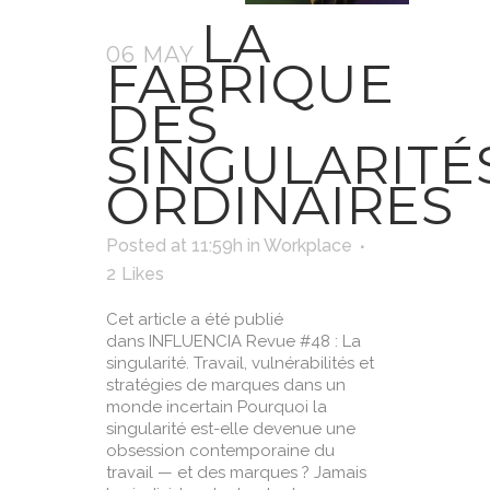
LA
06 MAY
FABRIQUE
DES
SINGULARITÉ
ORDINAIRES
Posted at 11:59h
in
Workplace
2
Likes
Cet article a été publié
dans INFLUENCIA Revue #48 : La
singularité. Travail, vulnérabilités et
stratégies de marques dans un
monde incertain Pourquoi la
singularité est-elle devenue une
obsession contemporaine du
travail — et des marques ? Jamais