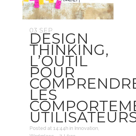
03 SEP
DESIGN
THINKING,
L’OUTIL
POUR
COMPRENDR
LES
COMPORTEM
UTILISATEUR
Posted at 14:44h
in
Innovation
,