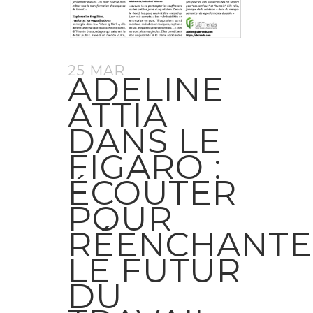
25 MAR
ADELINE
ATTIA
DANS LE
FIGARO :
ÉCOUTER
POUR
RÉENCHANTE
LE FUTUR
DU