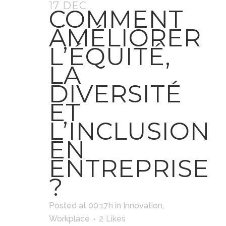
17 DEC
COMMENT
AMÉLIORER
L’ÉQUITÉ,
LA
DIVERSITÉ
ET
L’INCLUSION
EN
ENTREPRISE
?
Posted at 00:17h
in
Innovation
,
Workplace
2
Likes