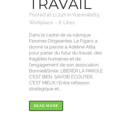
TRAVAIL
Posted at 11:24h
in
Vulnerability
,
Workplace
6
Likes
Dans le cadre de sa rubrique
Femmes Dirigeantes, Le Figaro a
donné la parole à Adeline Attia
pour parler du futur du travail, des
fragilités humaines et de
l'engagement de son assocation
Bonnie&Smile. LIBÉRER LA PAROLE
C’EST BIEN, SAVOIR ÉCOUTER,
C’EST MIEUX ! Entre réflexion
stratégique et...
READ MORE