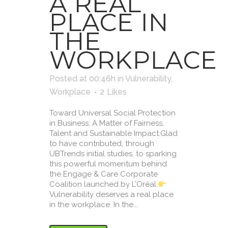
A REAL
PLACE IN
THE
WORKPLACE
Posted at 00:46h
in
Vulnerability
,
Workplace
2
Likes
Toward Universal Social Protection
in Business: A Matter of Fairness,
Talent and Sustainable Impact.Glad
to have contributed, through
UBTrends initial studies, to sparking
this powerful momentum behind
the Engage & Care Corporate
Coalition launched by L’Oréal.
Vulnerability deserves a real place
in the workplace. In the...