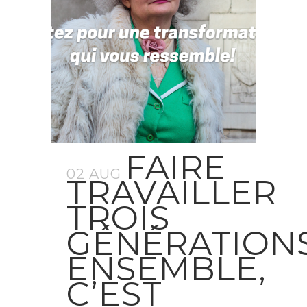
FAIRE
02 AUG
TRAVAILLER
TROIS
GÉNÉRATION
ENSEMBLE,
C’EST