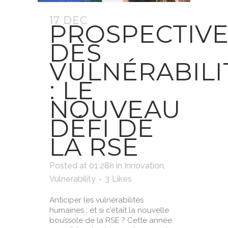
17 DEC
PROSPECTIV
DES
VULNÉRABILI
: LE
NOUVEAU
DÉFI DE
LA RSE
Posted at 01:28h
in
Innovation
,
Vulnerability
3
Likes
Anticiper les vulnérabilités
humaines : et si c’était la nouvelle
boussole de la RSE ? Cette année